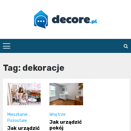
Skip
to
content
decore.pl
Tag:
dekoracje
Mieszkanie
,
Wnętrze
Pozostałe
Jak urządzić
pokój
Jak urządzić