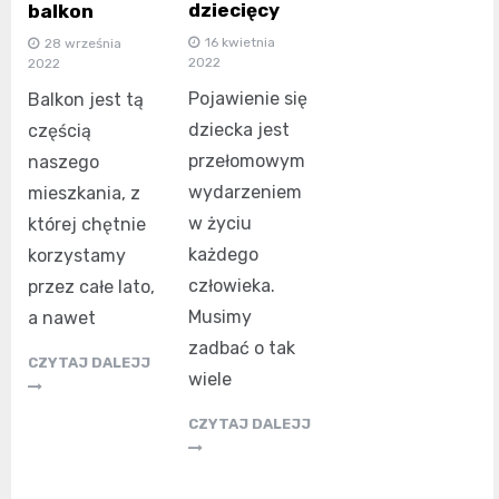
dziecięcy
balkon
16 kwietnia
28 września
2022
2022
Pojawienie się
Balkon jest tą
dziecka jest
częścią
przełomowym
naszego
wydarzeniem
mieszkania, z
w życiu
której chętnie
każdego
korzystamy
człowieka.
przez całe lato,
Musimy
a nawet
zadbać o tak
CZYTAJ DALEJJ
wiele
CZYTAJ DALEJJ