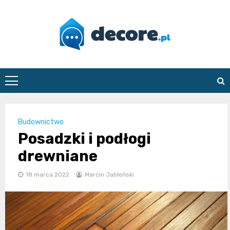
Skip
to
content
decore.pl
Budownictwo
Posadzki i podłogi
drewniane
18 marca 2022
Marcin Jabłoński