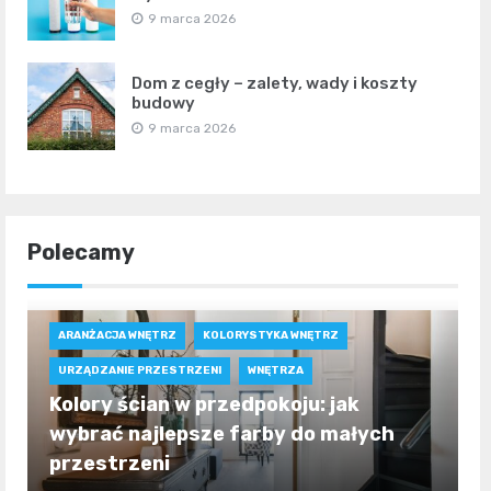
9 marca 2026
Dom z cegły – zalety, wady i koszty
budowy
9 marca 2026
Polecamy
ARANŻACJA WNĘTRZ
KOLORYSTYKA WNĘTRZ
URZĄDZANIE PRZESTRZENI
WNĘTRZA
Kolory ścian w przedpokoju: jak
wybrać najlepsze farby do małych
przestrzeni