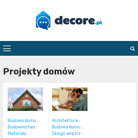
Skip
to
content
decore.pl
Projekty domów
Budowa domu
,
Architektura
,
Budownictwo
,
Budowa domu
,
Materiały
Design wnętrz
,