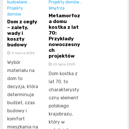
budowlane
,
Projekty domów
,
Projekty
Wnętrza
domów
Metamorfoz
a domu
Dom z cegły
kostka z lat
– zalety,
70:
wady i
Przykłady
koszty
nowoczesny
budowy
ch
9 marca 2026
projektów
Wybór
25 lipca 2025
materiału na
Dom kostka z
dom to
lat 70. to
decyzja, która
charakterysty
determinuje
czny element
budżet, czas
polskiego
budowy i
krajobrazu,
komfort
który w
mieszkania na