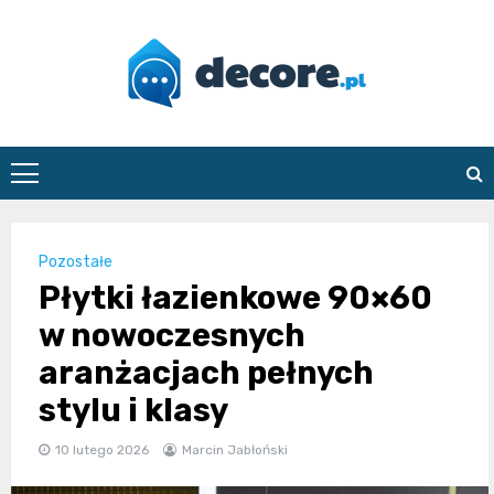
Skip
to
content
decore.pl
Pozostałe
Płytki łazienkowe 90×60
w nowoczesnych
aranżacjach pełnych
stylu i klasy
10 lutego 2026
Marcin Jabłoński