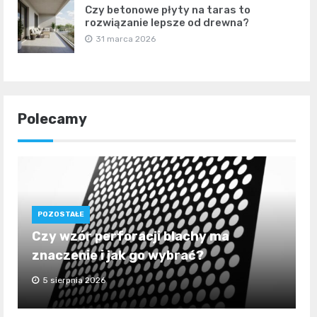
Czy betonowe płyty na taras to
rozwiązanie lepsze od drewna?
31 marca 2026
Polecamy
POZOSTAŁE
Czy wzór perforacji blachy ma
znaczenie i jak go wybrać?
5 sierpnia 2026