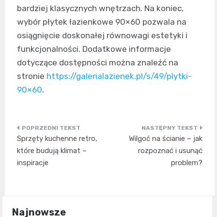
bardziej klasycznych wnętrzach. Na koniec,
wybór płytek łazienkowe 90×60 pozwala na
osiągnięcie doskonałej równowagi estetyki i
funkcjonalności. Dodatkowe informacje
dotyczące dostępności można znaleźć na
stronie
https://galerialazienek.pl/s/49/plytki-
90×60
.
Nawigacja
Sprzęty kuchenne retro,
Wilgoć na ścianie – jak
wpisu
które budują klimat –
rozpoznać i usunąć
inspiracje
problem?
Najnowsze