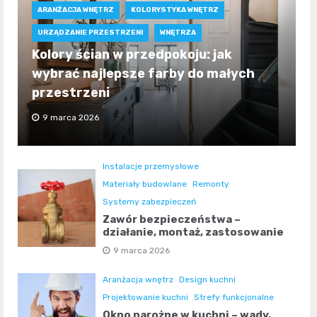
ARANŻACJA WNĘTRZ
KOLORYSTYKA WNĘTRZ
URZĄDZANIE PRZESTRZENI
WNĘTRZA
Kolory ścian w przedpokoju: jak
wybrać najlepsze farby do małych
przestrzeni
9 marca 2026
Instalacje przemysłowe
Materiały budowlane
Remonty
Systemy zabezpieczeń
Zawór bezpieczeństwa –
działanie, montaż, zastosowanie
9 marca 2026
Aranżacja wnętrz
Design kuchni
Projektowanie kuchni
Strefy funkcjonalne
Okno narożne w kuchni – wady,