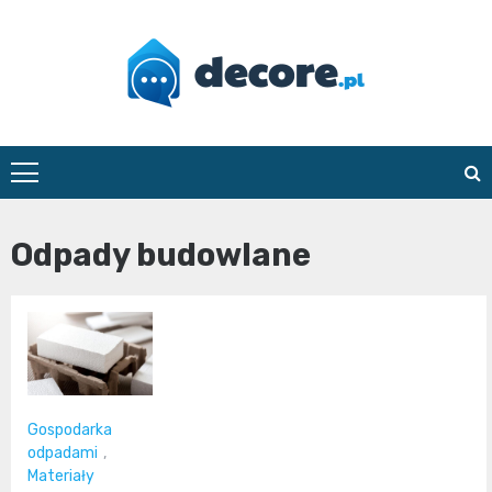
Skip
to
content
decore.pl
Odpady budowlane
Gospodarka
odpadami
,
Materiały