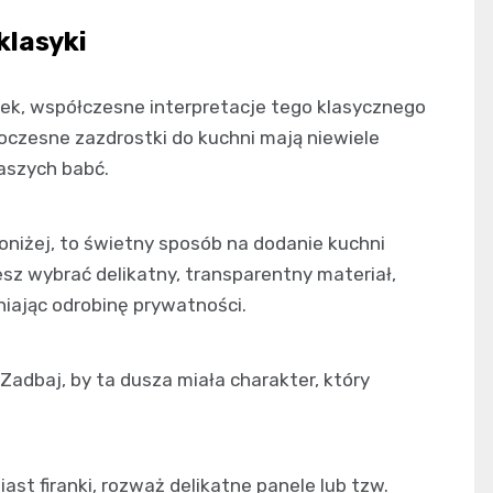
klasyki
tek, współczesne interpretacje tego klasycznego
czesne zazdrostki do kuchni mają niewiele
aszych babć.
 poniżej, to świetny sposób na dodanie kuchni
esz wybrać delikatny, transparentny materiał,
iając odrobinę prywatności.
 Zadbaj, by ta dusza miała charakter, który
ast firanki, rozważ delikatne panele lub tzw.