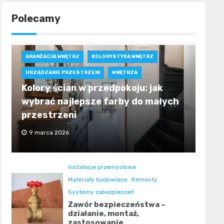
Polecamy
ARANŻACJA WNĘTRZ
KOLORYSTYKA WNĘTRZ
URZĄDZANIE PRZESTRZENI
WNĘTRZA
Kolory ścian w przedpokoju: jak
wybrać najlepsze farby do małych
przestrzeni
9 marca 2026
Instalacje przemysłowe
Materiały budowlane
Remonty
Systemy zabezpieczeń
Zawór bezpieczeństwa –
działanie, montaż,
zastosowanie