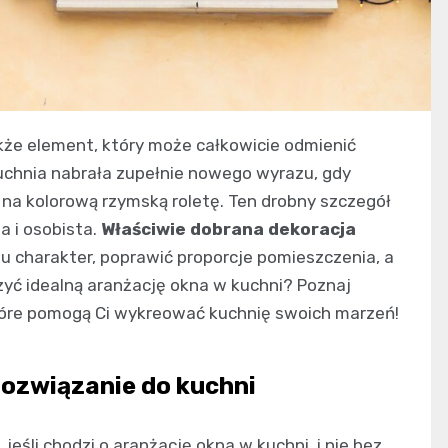
także element, który może całkowicie odmienić
uchnia nabrała zupełnie nowego wyrazu, gdy
na kolorową rzymską roletę. Ten drobny szczegół
na i osobista.
Właściwie dobrana dekoracja
 charakter, poprawić proporcje pomieszczenia, a
yć idealną aranżację okna w kuchni? Poznaj
które pomogą Ci wykreować kuchnię swoich marzeń!
 rozwiązanie do kuchni
jeśli chodzi o aranżację okna w kuchni, i nie bez