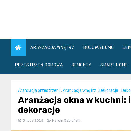
Skip
to
content
ARANŻACJA WNĘTRZ
BUDOWA DOMU
DEK
PRZESTRZEŃ DOMOWA
REMONTY
SMART HOME
Aranżacja przestrzeni
,
Aranżacja wnętrz
,
Dekoracje
,
Deko
Aranżacja okna w kuchni: i
dekoracje
3 lipca 2025
Marcin Jabłoński