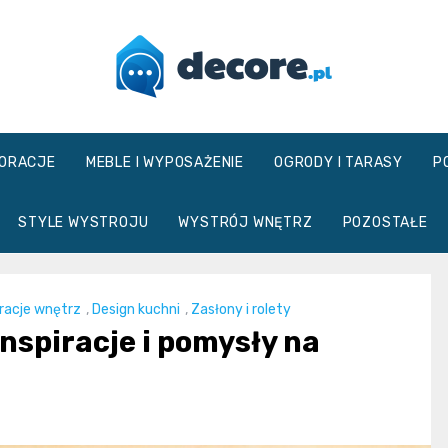
decore.pl
ORACJE
MEBLE I WYPOSAŻENIE
OGRODY I TARASY
P
STYLE WYSTROJU
WYSTRÓJ WNĘTRZ
POZOSTAŁE
racje wnętrz
,
Design kuchni
,
Zasłony i rolety
nspiracje i pomysły na