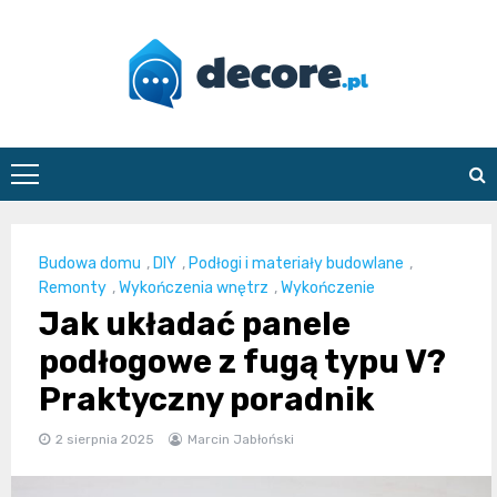
Skip
to
content
decore.pl
Budowa domu
,
DIY
,
Podłogi i materiały budowlane
,
Remonty
,
Wykończenia wnętrz
,
Wykończenie
Jak układać panele
podłogowe z fugą typu V?
Praktyczny poradnik
2 sierpnia 2025
Marcin Jabłoński