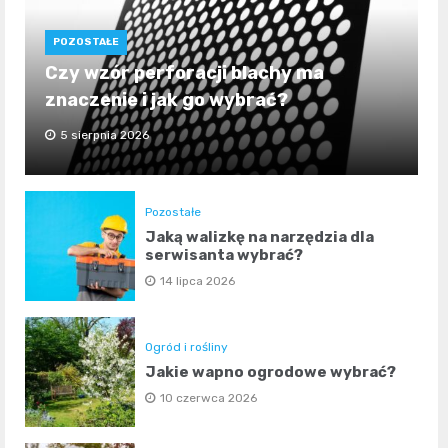
POZOSTAŁE
Czy wzór perforacji blachy ma
znaczenie i jak go wybrać?
5 sierpnia 2026
Pozostałe
Jaką walizkę na narzędzia dla
serwisanta wybrać?
14 lipca 2026
Ogród i rośliny
Jakie wapno ogrodowe wybrać?
10 czerwca 2026