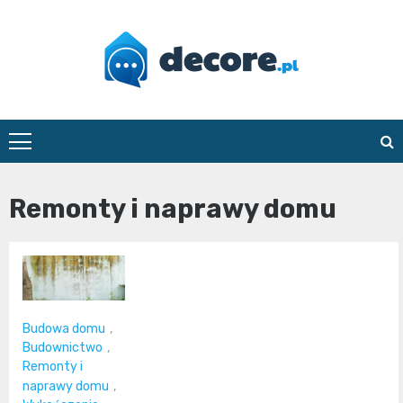
Skip
to
content
decore.pl
Remonty i naprawy domu
Budowa domu
,
Budownictwo
,
Remonty i
naprawy domu
,