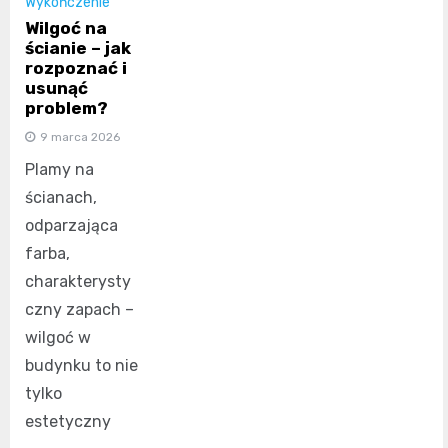
Wykończenie
Wilgoć na
ścianie – jak
rozpoznać i
usunąć
problem?
9 marca 2026
Plamy na
ścianach,
odparzająca
farba,
charakterysty
czny zapach –
wilgoć w
budynku to nie
tylko
estetyczny